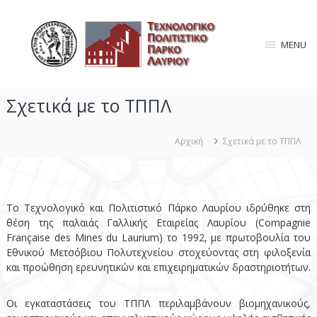
Π
Τ
α
ρ
ε
MENU
ά
χ
λ
ν
ε
ο
ι
Σχετικά με το ΤΠΠΛ
λ
ψ
ο
η
γ
σ
Αρχική
Σχετικά με το ΤΠΠΛ
τ
ι
ο
κ
π
ό
ε
Το Τεχνολογικό και Πολιτιστικό Πάρκο Λαυρίου ιδρύθηκε στη
Π
ρ
θέση της παλαιάς Γαλλικής Εταιρείας Λαυρίου (Compagnie
ο
ι
Française des Mines du Laurium) το 1992, με πρωτοβουλία του
λ
ε
Εθνικού Μετσόβιου Πολυτεχνείου στοχεύοντας στη φιλοξενία
ι
χ
και προώθηση ερευνητικών και επιχειρηματικών δραστηριοτήτων.
ό
τ
μ
ι
Οι εγκαταστάσεις του ΤΠΠΛ περιλαμβάνουν βιομηχανικούς,
ε
σ