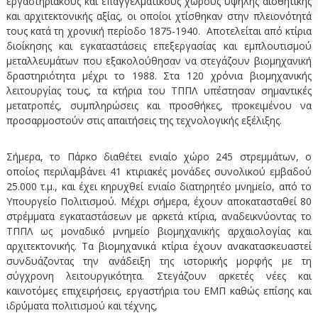
εργαστηριακούς και επαγγελματικούς χώρους υψηλής αισθητικής
ν
τ
και αρχιτεκτονικής αξίας, οι οποίοι χτίσθηκαν στην πλειονότητά
ο
ι
τους κατά τη χρονική περίοδο 1875-1940. Αποτελείται από κτίρια
κ
διοίκησης και εγκαταστάσεις επεξεργασίας και εμπλουτισμού
μεταλλευμάτων που εξακολούθησαν να στεγάζουν βιομηχανική
ό
δραστηριότητα μέχρι το 1988. Στα 120 χρόνια βιομηχανικής
Π
λειτουργίας τους, τα κτήρια του ΤΠΠΛ υπέστησαν σημαντικές
ά
μετατροπές, συμπληρώσεις και προσθήκες, προκειμένου να
ρ
προσαρμοστούν στις απαιτήσεις της τεχνολογικής εξέλιξης.
κ
ο
Σήμερα, το Πάρκο διαθέτει ενιαίο χώρο 245 στρεμμάτων, ο
Λ
οποίος περιλαμβάνει 41 κτιριακές μονάδες συνολικού εμβαδού
α
25.000 τ.μ., και έχει κηρυχθεί ενιαίο διατηρητέο μνημείο, από το
υ
Υπουργείο Πολιτισμού. Μέχρι σήμερα, έχουν αποκατασταθεί 80
ρ
στρέμματα εγκαταστάσεων με αρκετά κτίρια, αναδεικνύοντας το
ΤΠΠΛ ως μοναδικό μνημείο βιομηχανικής αρχαιολογίας και
ί
αρχιτεκτονικής. Τα βιομηχανικά κτίρια έχουν ανακατασκευαστεί
ο
συνδυάζοντας την ανάδειξη της ιστορικής μορφής με τη
υ
σύγχρονη λειτουργικότητα. Στεγάζουν αρκετές νέες και
καινοτόμες επιχειρήσεις, εργαστήρια του ΕΜΠ καθώς επίσης και
ιδρύματα πολιτισμού και τέχνης,