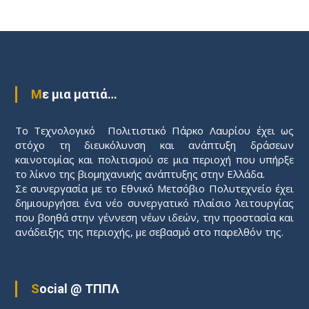
Π
λ
ο
Με μια ματιά…
ή
Το Τεχνολογικό Πολιτιστικό Πάρκο Λαυρίου έχει ως
γ
στόχο τη διευκόλυνση και ανάπτυξη δράσεων
καινοτομίας και πολιτισμού σε μια περιοχή που υπήρξε
η
το λίκνο της βιομηχανικής ανάπτυξης στην Ελλάδα.
Σε συνεργασία με το Εθνικό Μετσόβιο Πολυτεχνείο έχει
σ
δημιουργήσει ένα νέο συνεργατικό πλαίσιο λειτουργίας
που βοηθά στην γέννεση νέων ιδεών, την προστασία και
ανάδειξης της περιοχής, με σεβασμό στο παρελθόν της.
η
ά
Social @ ΤΠΠΛ
ρ