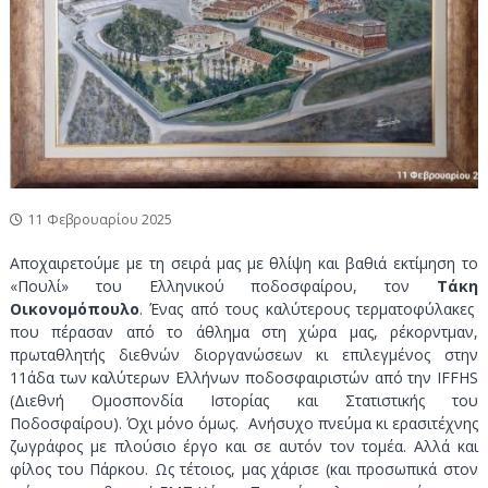
ν
τ
ο
ι
κ
ό
Π
ά
ρ
κ
11 Φεβρουαρίου 2025
ο
Λ
Αποχαιρετούμε με τη σειρά μας με θλίψη και βαθιά εκτίμηση το
α
«Πουλί» του Ελληνικού ποδοσφαίρου, τον
Τάκη
υ
Οικονομόπουλο
. Ένας από τους καλύτερους τερματοφύλακες
ρ
που πέρασαν από το άθλημα στη χώρα μας, ρέκορντμαν,
πρωταθλητής διεθνών διοργανώσεων κι επιλεγμένος στην
ί
11άδα των καλύτερων Ελλήνων ποδοσφαιριστών από την IFFHS
ο
(Διεθνή Ομοσπονδία Ιστορίας και Στατιστικής του
υ
Ποδοσφαίρου). Όχι μόνο όμως. Ανήσυχο πνεύμα κι ερασιτέχνης
ζωγράφος με πλούσιο έργο και σε αυτόν τον τομέα. Αλλά και
φίλος του Πάρκου. Ως τέτοιος, μας χάρισε (και προσωπικά στον