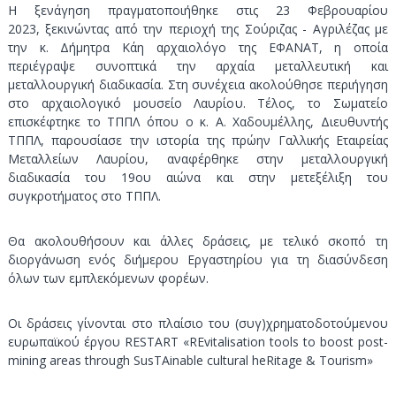
Η ξενάγηση πραγματοποιήθηκε στις 23 Φεβρουαρίου
2023, ξεκινώντας από την περιοχή της Σούριζας - Αγριλέζας με
την κ. Δήμητρα Κάη αρχαιολόγο της ΕΦΑΝΑΤ, η οποία
περιέγραψε συνοπτικά την αρχαία μεταλλευτική και
μεταλλουργική διαδικασία. Στη συνέχεια ακολούθησε περιήγηση
στο αρχαιολογικό μουσείο Λαυρίου. Τέλος, το Σωματείο
επισκέφτηκε το ΤΠΠΛ όπου ο κ. Α. Χαδουμέλλης, Διευθυντής
ΤΠΠΛ, παρουσίασε την ιστορία της πρώην Γαλλικής Εταιρείας
Μεταλλείων Λαυρίου, αναφέρθηκε στην μεταλλουργική
διαδικασία του 19ου αιώνα και στην μετεξέλιξη του
συγκροτήματος στο ΤΠΠΛ.
Θα ακολουθήσουν και άλλες δράσεις, με τελικό σκοπό τη
διοργάνωση ενός διήμερου Εργαστηρίου για τη διασύνδεση
όλων των εμπλεκόμενων φορέων.
Οι δράσεις γίνονται στο πλαίσιο του (συγ)χρηματοδοτούμενου
ευρωπαϊκού έργου RESTART «REvitalisation tools to boost post-
mining areas through SusTAinable cultural heRitage & Tourism»