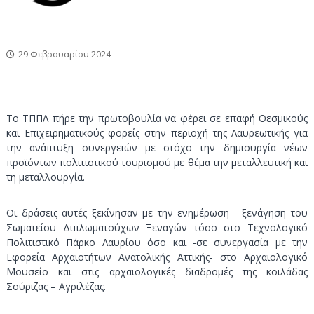
ν
τ
ο
ι
κ
29 Φεβρουαρίου 2024
ό
Π
ά
ρ
Το ΤΠΠΛ πήρε την πρωτοβουλία να φέρει σε επαφή Θεσμικούς
κ
και Επιχειρηματικούς φορείς στην περιοχή της Λαυρεωτικής για
ο
την ανάπτυξη συνεργειών με στόχο την δημιουργία νέων
Λ
προϊόντων πολιτιστικού τουρισμού με θέμα την μεταλλευτική και
τη μεταλλουργία.
α
υ
ρ
Οι δράσεις αυτές ξεκίνησαν με την ενημέρωση - ξενάγηση του
Σωματείου Διπλωματούχων Ξεναγών τόσο στο Τεχνολογικό
ί
Πολιτιστικό Πάρκο Λαυρίου όσο και -σε συνεργασία με την
ο
Εφορεία Αρχαιοτήτων Ανατολικής Αττικής- στο Αρχαιολογικό
υ
Μουσείο και στις αρχαιολογικές διαδρομές της κοιλάδας
Σούριζας – Αγριλέζας.