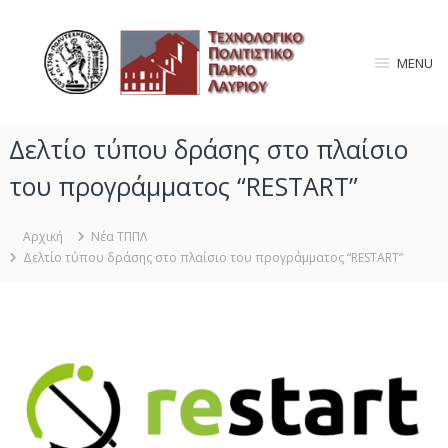
Π
Τ
α
ρ
ε
MENU
ά
χ
λ
ν
ε
ο
ι
Δελτίο τύπου δράσης στο πλαίσιο
λ
ψ
ο
η
του προγράμματος “RESTART”
γ
σ
τ
ι
Αρχική
Νέα ΤΠΠΛ
ο
κ
Δελτίο τύπου δράσης στο πλαίσιο του προγράμματος “RESTART”
π
ό
ε
Π
ρ
ο
ι
λ
ε
ι
χ
ό
τ
μ
ι
ε
σ