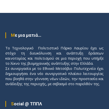
Π
λ
ο
Με μια ματιά…
ή
Το Τεχνολογικό Πολιτιστικό Πάρκο Λαυρίου έχει ως
γ
στόχο τη διευκόλυνση και ανάπτυξη δράσεων
καινοτομίας και πολιτισμού σε μια περιοχή που υπήρξε
η
το λίκνο της βιομηχανικής ανάπτυξης στην Ελλάδα.
Σε συνεργασία με το Εθνικό Μετσόβιο Πολυτεχνείο έχει
σ
δημιουργήσει ένα νέο συνεργατικό πλαίσιο λειτουργίας
που βοηθά στην γέννεση νέων ιδεών, την προστασία και
ανάδειξης της περιοχής, με σεβασμό στο παρελθόν της.
η
ά
Social @ ΤΠΠΛ
ρ