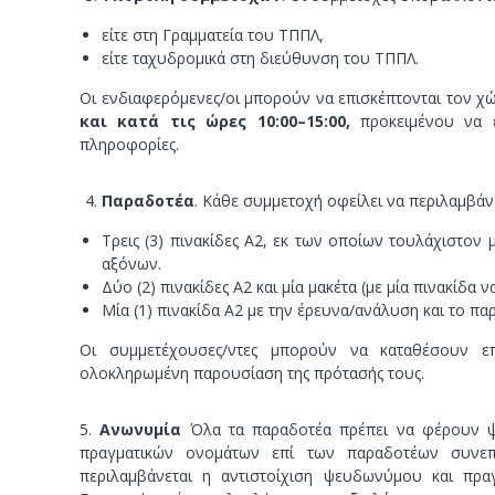
είτε στη Γραμματεία του ΤΠΠΛ,
είτε ταχυδρομικά στη διεύθυνση του ΤΠΠΛ.
Οι ενδιαφερόμενες/οι μπορούν να επισκέπτονται τον 
και κατά τις ώρες 10:00–15:00,
προκειμένου να 
πληροφορίες.
Παραδοτέα
. Κάθε συμμετοχή οφείλει να περιλαμβάν
Τρεις (3) πινακίδες Α2, εκ των οποίων τουλάχιστον
αξόνων.
Δύο (2) πινακίδες Α2 και μία μακέτα (με μία πινακίδα
Μία (1) πινακίδα Α2 με την έρευνα/ανάλυση και το π
Οι συμμετέχουσες/ντες μπορούν να καταθέσουν ε
ολοκληρωμένη παρουσίαση της πρότασής τους.
5.
Ανωνυμία
Όλα τα παραδοτέα πρέπει να φέρουν ψ
πραγματικών ονομάτων επί των παραδοτέων συνεπ
περιλαμβάνεται η αντιστοίχιση ψευδωνύμου και πρα