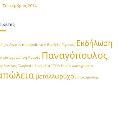
Σεπτέμβριος 2014
τικέτες
Εκδήλωση
t1_tv
Awards
metapolis
vice
Βραβεία
Γερανός
Παναγόπουλος
ινηματογράφηση
Κορρές
αρθενώνας
Σλοβακία
Συναυλία
ΤΠΠΛ
Ταινία
Φωτογραφία
απώλεια
μεταλλωρύχοι
ντοκυμαντέρ