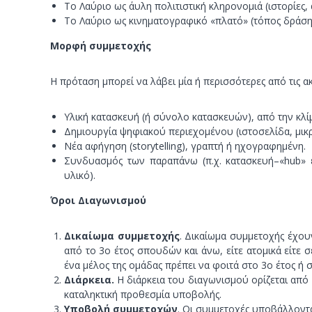
Το Λαύριο ως άυλη πολιτιστική κληρονομιά (ιστορίες,
Το Λαύριο ως κινηματογραφικό «πλατό» (τόπος δράση
Μορφή συμμετοχής
Η πρόταση μπορεί να λάβει μία ή περισσότερες από τις 
Υλική κατασκευή (ή σύνολο κατασκευών), από την κλίμ
Δημιουργία ψηφιακού περιεχομένου (ιστοσελίδα, μικρό
Νέα αφήγηση (storytelling), γραπτή ή ηχογραφημένη.
Συνδυασμός των παραπάνω (π.χ. κατασκευή–«hub» 
υλικό).
Όροι Διαγωνισμού
Δικαίωμα συμμετοχής
. Δικαίωμα συμμετοχής έχου
από το 3ο έτος σπουδών και άνω, είτε ατομικά είτε 
ένα μέλος της ομάδας πρέπει να φοιτά στο 3ο έτος ή 
Διάρκεια.
Η διάρκεια του διαγωνισμού ορίζεται από 
καταληκτική προθεσμία υποβολής.
Υποβολή συμμετοχών
. Οι συμμετοχές υποβάλλοντα