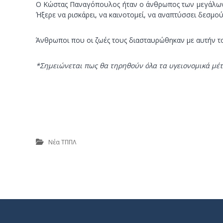
Ο Κώστας Παναγόπουλος ήταν ο άνθρωπος των μεγάλων ορ
Ήξερε να ρισκάρει, να καινοτομεί, να αναπτύσσει δεσμού
Άνθρωποι που οι ζωές τους διασταυρώθηκαν με αυτήν τ
*
Σημειώνεται πως θα τηρηθούν όλα τα υγειονομικά μέτ
Νέα ΤΠΠΛ
Π
λ