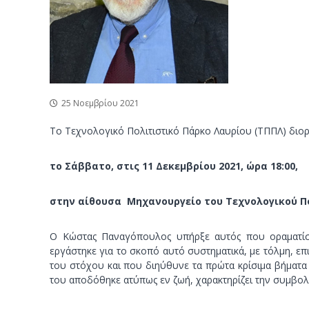
ν
σ
ο
τ
ι
κ
ό
Π
25 Νοεμβρίου 2021
ά
ρ
Το Τεχνολογικό Πολιτιστικό Πάρκο Λαυρίου (ΤΠΠΛ) διο
κ
ο
το Σάββατο, στις 11 Δεκεμβρίου 2021, ώρα 18:00,
Λ
α
στην αίθουσα Μηχανουργείο του Τεχνολογικού Πο
υ
ρ
Ο Κώστας Παναγόπουλος υπήρξε αυτός που οραματίστη
ί
εργάστηκε για το σκοπό αυτό συστηματικά, με τόλμη, 
ο
του στόχου και που διηύθυνε τα πρώτα κρίσιμα βήματα 
υ
του αποδόθηκε ατύπως εν ζωή, χαρακτηρίζει την συμβολή