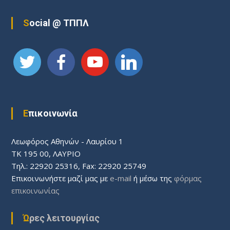
ά
Social @ ΤΠΠΛ
ρ
θ
ρ
ω
Επικοινωνία
ν
Λεωφόρος Aθηνών - Λαυρίου 1
ΤΚ 195 00, ΛΑΥΡΙΟ
Τηλ.: 22920 25316, Fax: 22920 25749
Επικοινωνήστε μαζί μας με
e-mail
ή μέσω της
φόρμας
επικοινωνίας
Ώρες λειτουργίας