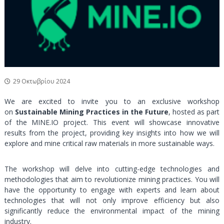
ν
τ
ο
ι
κ
ό
Π
ά
ρ
29 Οκτωβρίου 2024
κ
We are excited to invite you to an exclusive workshop
ο
on
Sustainable Mining Practices in the Future
, hosted as part
Λ
of the MINE.IO project. This event will showcase innovative
α
results from the project, providing key insights into how we will
υ
explore and mine critical raw materials in more sustainable ways.
ρ
ί
The workshop will delve into cutting-edge technologies and
ο
methodologies that aim to revolutionize mining practices. You will
υ
have the opportunity to engage with experts and learn about
technologies that will not only improve efficiency but also
significantly reduce the environmental impact of the mining
industry.