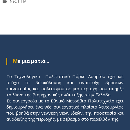
Νέα ΤΠΠΛ
Π
λ
ο
Με μια ματιά…
ή
Το Τεχνολογικό Πολιτιστικό Πάρκο Λαυρίου έχει ως
γ
στόχο τη διευκόλυνση και ανάπτυξη δράσεων
καινοτομίας και πολιτισμού σε μια περιοχή που υπήρξε
η
το λίκνο της βιομηχανικής ανάπτυξης στην Ελλάδα.
Σε συνεργασία με το Εθνικό Μετσόβιο Πολυτεχνείο έχει
σ
δημιουργήσει ένα νέο συνεργατικό πλαίσιο λειτουργίας
που βοηθά στην γέννεση νέων ιδεών, την προστασία και
ανάδειξης της περιοχής, με σεβασμό στο παρελθόν της.
η