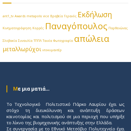
Εκδήλωση
ant1_tv
Awards
metapolis
vice
Βραβεία
Γερανός
Παναγόπουλος
Κινηματογράφηση
Κορρές
Παρθενώνας
απώλεια
Σλοβακία
Συναυλία
ΤΠΠΛ
Ταινία
Φωτογραφία
μεταλλωρύχοι
ντοκυμαντέρ
Με μια ματιά…
Το Τεχνολογικό Πολιτιστικό Πάρκο Λαυρίου έχει ως
στόχο τη διευκόλυνση και ανάπτυξη δράσεων
καινοτομίας και πολιτισμού σε μια περιοχή που υπήρξε
το λίκνο της βιομηχανικής ανάπτυξης στην Ελλάδα.
Σε συνεργασία με το Εθνικό Μετσόβιο Πολυτεχνείο έχει