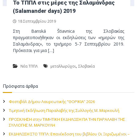
ν
To ΤΠΠΛ στις μέρες της Σαλαμάνδρας
τ
ο
(Salamander days) 2019
ι
κ
18 Σεπτεμβρίου 2019
ό
Στη Banská Štiavnica της Σλοβακίας
Π
πραγματοποιήθηκαν οι εκδηλώσεις των «ημερών της
ά
Σαλαμάνδρας», το τριήμερο 5-7 Σεπτεμβρίου 2019.
ρ
Πρόκειται για μια […]
κ
ο
,
Νέα ΤΠΠΛ
μεταλλωρύχοι
Σλοβακία
Λ
α
υ
Πρόσφατα άρθρα
ρ
ί
Φεστιβάλ Δήμου Λαυρεωτικής “ΘΟΡΙΚΙΑ” 2026
ο
Τιμητική Εκδήλωση Παραλαβής της Συλλογής Μ. Μαρκουλή
υ
ΠΡΟΣΚΛΗΣΗ στην TIMHTIKH ΕΚΔΗΛΩΣΗ ΓΙΑ ΤΗΝ ΠΑΡΑΛΑΒΗ ΤΗΣ
ΣΥΛΛΟΓΗΣ Μ. ΜΑΡΚΟΥΛΗ
ΕΚΔΗΛΩΣΗ ΣΤΟ ΤΠΠΛ: Επανέκδοση του βιβλίου Οι Ξεριζωμένοι –