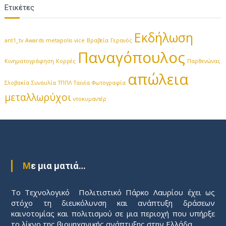
Ετικέτες
Εκδήλωση
ant1_tv
Awards
metapolis
vice
Βραβεία
Γερανός
Παναγόπουλος
Κινηματογράφηση
Κορρές
Παρθενώνας
απώλεια
Σλοβακία
Συναυλία
ΤΠΠΛ
Ταινία
Φωτογραφία
μεταλλωρύχοι
ντοκυμαντέρ
Με μια ματιά…
Το Τεχνολογικό Πολιτιστικό Πάρκο Λαυρίου έχει ως
στόχο τη διευκόλυνση και ανάπτυξη δράσεων
καινοτομίας και πολιτισμού σε μια περιοχή που υπήρξε
το λίκνο της βιομηχανικής ανάπτυξης στην Ελλάδα.