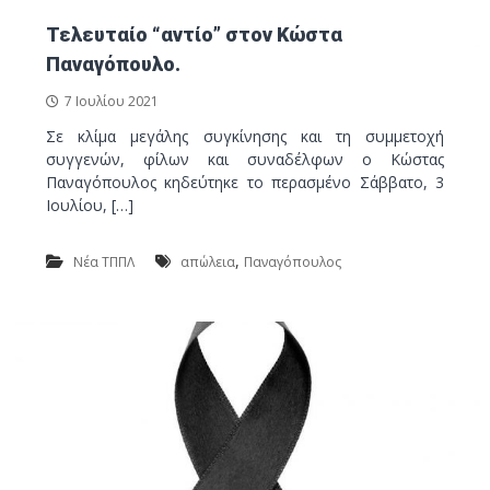
ν
τ
ο
Τελευταίο “αντίο” στον Κώστα
ι
Παναγόπουλο.
κ
ό
7 Ιουλίου 2021
Π
Σε κλίμα μεγάλης συγκίνησης και τη συμμετοχή
ά
συγγενών, φίλων και συναδέλφων ο Κώστας
ρ
Παναγόπουλος κηδεύτηκε το περασμένο Σάββατο, 3
κ
Ιουλίου, […]
ο
Λ
,
Νέα ΤΠΠΛ
απώλεια
Παναγόπουλος
α
υ
ρ
ί
ο
υ