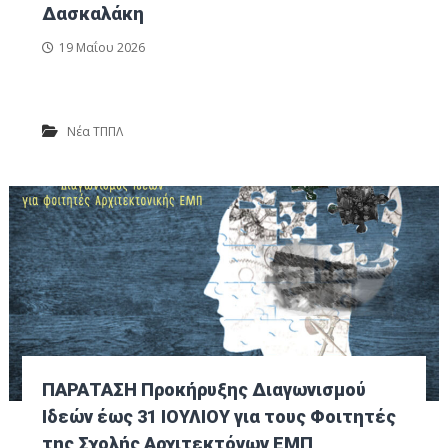
ν
Δασκαλάκη
τ
ο
ι
19 Μαΐου 2026
κ
ό
Π
Νέα ΤΠΠΛ
ά
ρ
κ
ο
Λ
α
υ
ρ
ί
ο
υ
ΠΑΡΑΤΑΣΗ Προκήρυξης Διαγωνισμού
Ιδεών έως 31 ΙΟΥΛΙΟΥ για τους Φοιτητές
της Σχολής Αρχιτεκτόνων ΕΜΠ