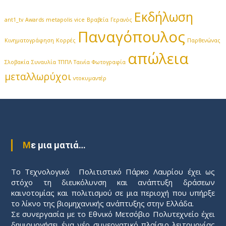
Εκδήλωση
ant1_tv
Awards
metapolis
vice
Βραβεία
Γερανός
Παναγόπουλος
Κινηματογράφηση
Κορρές
Παρθενώνας
απώλεια
Σλοβακία
Συναυλία
ΤΠΠΛ
Ταινία
Φωτογραφία
μεταλλωρύχοι
ντοκυμαντέρ
Με μια ματιά…
Το Τεχνολογικό Πολιτιστικό Πάρκο Λαυρίου έχει ως
στόχο τη διευκόλυνση και ανάπτυξη δράσεων
καινοτομίας και πολιτισμού σε μια περιοχή που υπήρξε
το λίκνο της βιομηχανικής ανάπτυξης στην Ελλάδα.
Σε συνεργασία με το Εθνικό Μετσόβιο Πολυτεχνείο έχει
δημιουργήσει ένα νέο συνεργατικό πλαίσιο λειτουργίας