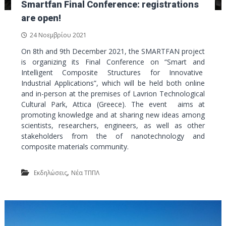
ν
Smartfan Final Conference: registrations
τ
ο
are open!
ι
κ
24 Νοεμβρίου 2021
ό
On 8th and 9th December 2021, the SMARTFAN project
Π
is organizing its Final Conference on “Smart and
ά
Intelligent Composite Structures for Innovative
ρ
Industrial Applications”, which will be held both online
κ
and in-person at the premises of Lavrion Technological
ο
Cultural Park, Attica (Greece). The event aims at
promoting knowledge and at sharing new ideas among
Λ
scientists, researchers, engineers, as well as other
α
stakeholders from the of nanotechnology and
υ
composite materials community.
ρ
ί
,
Εκδηλώσεις
Νέα ΤΠΠΛ
ο
υ