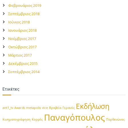
Φεβρουάριος 2019
Σεπτέμβριος 2018
Ιούνιος 2018
Ιανουάριος 2018
Νοέμβριος 2017
Οκτώβριος 2017
Μάρτιος 2017
Δεκέμβριος 2015
Σεπτέμβριος 2014
Ετικέτες
Εκδήλωση
ant1_tv
Awards
metapolis
vice
Βραβεία
Γερανός
Παναγόπουλος
Κινηματογράφηση
Κορρές
Παρθενώνας