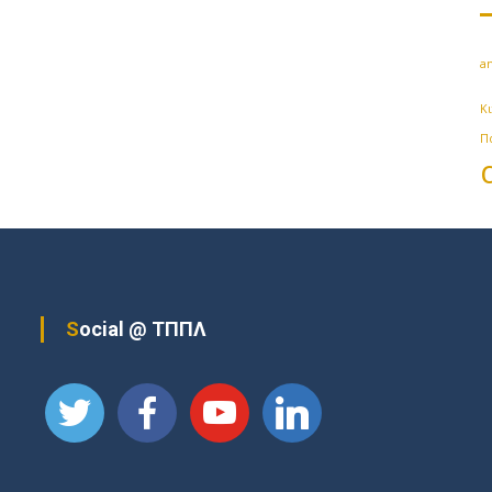
an
Κ
Π
Social @ ΤΠΠΛ