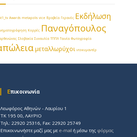
Εκδήλωση
t1_tv
Awards
metapolis
vice
Βραβεία
Γερανός
Παναγόπουλος
ινηματογράφηση
Κορρές
αρθενώνας
Σλοβακία
Συναυλία
ΤΠΠΛ
Ταινία
Φωτογραφία
απώλεια
μεταλλωρύχοι
ντοκυμαντέρ
Επικοινωνία
Λεωφόρος Aθηνών - Λαυρίου 1
ΤΚ 195 00, ΛΑΥΡΙΟ
Τηλ.: 22920 25316, Fax: 22920 25749
Επικοινωνήστε μαζί μας με
e-mail
ή μέσω της
φόρμας