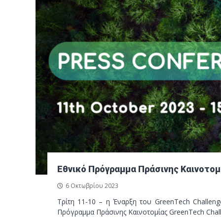
Εθνικό Πρόγραμμα Πράσινης Καινοτομ
6 Οκτωβρίου 2023
Τρίτη 11-10 – η Έναρξη του GreenTech Challeng
Πρόγραμμα Πράσινης Καινοτομίας GreenTech Chall