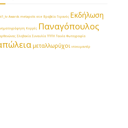
Εκδήλωση
t1_tv
Awards
metapolis
vice
Βραβεία
Γερανός
Παναγόπουλος
ινηματογράφηση
Κορρές
αρθενώνας
Σλοβακία
Συναυλία
ΤΠΠΛ
Ταινία
Φωτογραφία
απώλεια
μεταλλωρύχοι
ντοκυμαντέρ