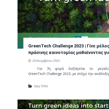
ν
σ
ο
τ
ι
κ
ό
Π
ά
ρ
GreenTech Challenge 2023 | Γίνε μέλ
κ
πράσινης καινοτομίας μαθαίνοντας για
ο
20 Νοεμβρίου 2023
Λ
Για 7η φορά διεξάγεται το μεγαλύτερ
α
GreenTech Challenge 2023, με στόχο την ανάδειξ
υ
ρ
ί
Νέα ΤΠΠΛ
ο
υ