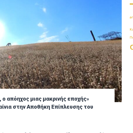
an
Κ
Π
 ο απόηχος μιας μακρινής εποχής»
αίνια στην Αποθήκη Επίπλευσης του